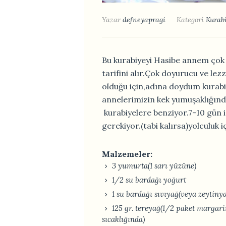
Yazar
defneyapragi
Kategori
Kurabi
Bu kurabiyeyi Hasibe annem çok 
tarifini alır.Çok doyurucu ve lezz
olduğu için,adına doydum kurabi
annelerimizin kek yumuşaklığınd
kurabiyelere benziyor.7-10 gün i
gerekiyor.(tabi kalırsa)yolculuk i
Malzemeler:
3 yumurta(1 sarı yüzüne)
1/2 su bardağı yoğurt
1 su bardağı sıvıyağ(veya zeytiny
125 gr. tereyağ(1/2 paket margar
sıcaklığında)