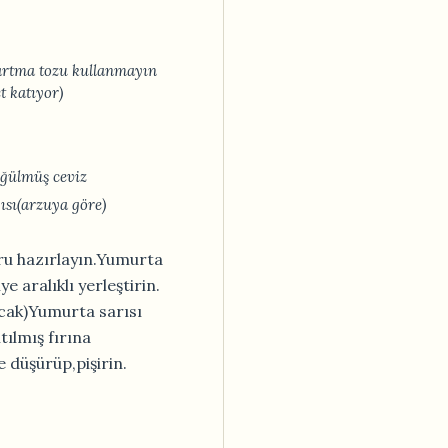
bartma tozu kullanmayın
t katıyor)
öğülmüş ceviz
ısı(arzuya göre)
ru hazırlayın.Yumurta
e aralıklı yerleştirin.
cak)Yumurta sarısı
ılmış fırına
ye düşürüp,pişirin.