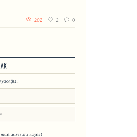
202
2
0
RAK
yacağız..!
mail adresimi kaydet