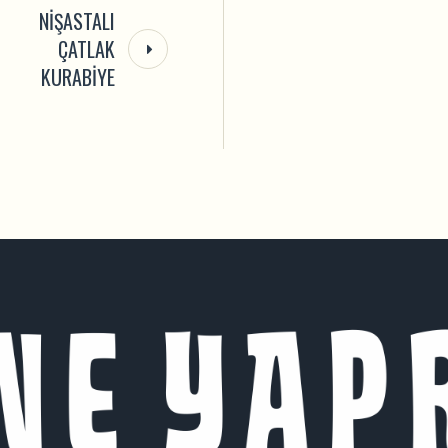
NIŞASTALI
ÇATLAK
KURABIYE