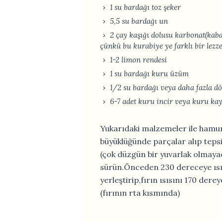
1 su bardağı toz şeker
5,5 su bardağı un
2 çay kaşığı dolusu karbonat(ka
çünkü bu kurabiye ye farklı bir lezze
1-2 limon rendesi
1 su bardağı kuru üzüm
1/2 su bardağı veya daha fazla d
6-7 adet kuru incir veya kuru kay
Yukarıdaki malzemeler ile hamu
büyüklüğünde parçalar alıp tepsiy
(çok düzgün bir yuvarlak olmaya
sürün.Önceden 230 dereceye ısıt
yerleştirip,fırın ısısını 170 dere
(fırının rta kısmında)