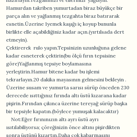
hazırlayın.Tezgahınızı ve ellerinizi yağlayın.
Hamurdan takriben yumurtadan biraz büyükçe bir
parça alın ve yağlanmış tezgahta biraz batırarak
esnetin.Üzerine 1yemek kaşığı iç koyup bununla
birlikte elle açabildiğiniz kadar açın.(yırtılsada dert
etmeyin).
Çektirerek rulo yapın.Tepsinizin uzunluğuna gelene
kadar esneterek çektirin(bu ölçü fırın tepsisine
göre)Yağlanmış tepsiye boylamasına
yerleştirin.Hamur bitene kadar bu işlemi
tekrarlayın.20 dakika mayasının gelmesini bekleyin .
Üzerine susam ve yumurta sarısı sürüp önceden 230
derecede ısıttığınız fırında altı üstü kızarana kadar
pişirin.Fırından çıkınca üzerine tereyağ sürüp başka
bir tepsiyle kapatın.(böylece yumuşak kalacaktır)
Not:Eğer fırınınızın altı ayrı üstü ayrı
ısıtılabiliyorsa; çöreğinizin önce altını pişirdikten
sonra üstünü kızartın.Daha çok kabarmasını