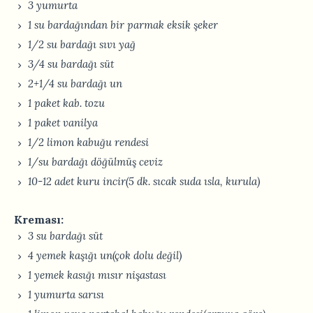
3 yumurta
1 su bardağından bir parmak eksik şeker
1/2 su bardağı sıvı yağ
3/4 su bardağı süt
2+1/4 su bardağı un
1 paket kab. tozu
1 paket vanilya
1/2 limon kabuğu rendesi
1/su bardağı döğülmüş ceviz
10-12 adet kuru incir(5 dk. sıcak suda ısla, kurula)
Kreması:
3 su bardağı süt
4 yemek kaşığı un(çok dolu değil)
1 yemek kasığı mısır nişastası
1 yumurta sarısı