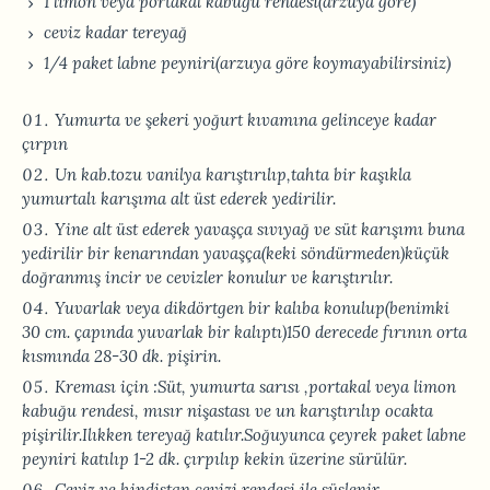
1 limon veya portakal kabuğu rendesi(arzuya göre)
ceviz kadar tereyağ
1/4 paket labne peyniri(arzuya göre koymayabilirsiniz)
Yumurta ve şekeri yoğurt kıvamına gelinceye kadar
çırpın
Un kab.tozu vanilya karıştırılıp,tahta bir kaşıkla
yumurtalı karışıma alt üst ederek yedirilir.
Yine alt üst ederek yavaşça sıvıyağ ve süt karışımı buna
yedirilir bir kenarından yavaşça(keki söndürmeden)küçük
doğranmış incir ve cevizler konulur ve karıştırılır.
Yuvarlak veya dikdörtgen bir kalıba konulup(benimki
30 cm. çapında yuvarlak bir kalıptı)150 derecede fırının orta
kısmında 28-30 dk. pişirin.
Kreması için :Süt, yumurta sarısı ,portakal veya limon
kabuğu rendesi, mısır nişastası ve un karıştırılıp ocakta
pişirilir.Ilıkken tereyağ katılır.Soğuyunca çeyrek paket labne
peyniri katılıp 1-2 dk. çırpılıp kekin üzerine sürülür.
Ceviz ve hindistan cevizi rendesi ile süslenir.