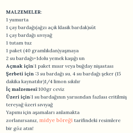
MALZEMELER
:
1 yumurta
1 çay bardağı(ağzı açık klasik bardak)süt
1 çay bardağı sıvıyağ
1 tutam tuz
1 paket (40 gramlıkdan)yaşmaya
2 su bardağı+1dolu yemek kaşığı un
Açmak için
:1 paket mısır veya buğday nişastası
Şerbeti için
:3 su bardağı su, 4 su bardağı şeker (15
dakika kaynatılır)1/4 limon sıkılır
İç malzemesi
:100gr ceviz
Üzeri için
:1 su bardağının yarısından fazlası eritilmiş
tereyağ üzeri sıvıyağ
Yapımı için aşamaları anlamakta
midye böreği
zorlanırsanız,
tarifindeki resimlere
bir göz atın!