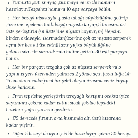
Yumurta ,süt, sıvıyağ ,tuz maya ve un ile hamuru
hazırlayın.Tezgahta hamuru 10 eşit parçaya bölün.
Her bezeyi nişastayla ,pasta tabağı büyüklüğüne getirip
;üzerine tepeleme 1tatlı kaşığı nişasta koyup;5 tanesini üst
üste yerleştirin (en üsttekine nişasta koymayın) Hepsini
birden oklavayla (sarmadan)üzerine çok az nişasta serperek
açın( bir kez alt üst edin)Hazır yufka büyüklüğüne
gelince sıkı sıkı sararak rulo haline getirin.30 eşit parçaya
bölün.
Her bir parçayı tezgaha çok az nişasta serperek rulo
yapılmış yeri üzerınden yalnızca 2 yönde açın (uzunluğu 14-
15 cm olana kadar)oval bir şekil oluyor.Arasına ceviz koyup
ikiye katlayın.
Fırın tepsisine yerleştirin tereyağlı karışımı ocakta iyice
suyununu çekene kadar ısıtın; sıcak şekilde tepsideki
bezelere yağın yarısını gezdirin.
175 derecede fırının orta kısmında altı üstü kızarana
kadar pişirin.
Diğer 5 bezeyi de aynı şekilde hazırlayıp çıkan 30 bezeyi