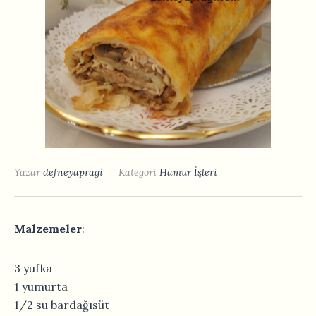
Yazar
defneyapragi
Kategori
Hamur İşleri
Malzemeler
:
3 yufka
1 yumurta
1/2 su bardağısüt