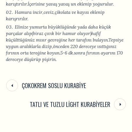
karıştırılır.İçerisine yavaş yavaş un eklenip yoğurulur.
Hamura incir,ceviz,çikolata ve kayısı eklenip
karışrırılır.
Elinize yumurta büyüklüğünde yada daha küçük
parçalar alıp(biraz çıvık bir hamur oluyor)hafif
küçülttüğünüz mısır gevreğine her tarafını bulayın.Tepsiye
uygun aralıklarla dizip,önceden 220 dereceye ısıttığınız
fırının orta tereğine koyun.5-6 dk.sonra fırının ayarını 170
dereceye düşürüp pişirin.
ÇOKOKREM SOSLU KURABIYE
TATLI VE TUZLU LIGHT KURABIYELER