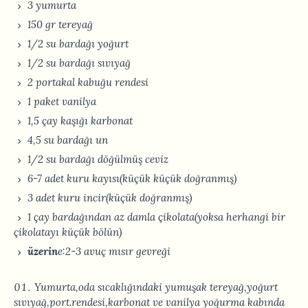
3 yumurta
150 gr tereyağ
1/2 su bardağı yoğurt
1/2 su bardağı sıvıyağ
2 portakal kabuğu rendesi
1 paket vanilya
1,5 çay kaşığı karbonat
4,5 su bardağı un
1/2 su bardağı döğülmüş ceviz
6-7 adet kuru kayısı(küçük küçük doğranmış)
3 adet kuru incir(küçük doğranmış)
1 çay bardağından az damla çikolata(yoksa herhangi bir
çikolatayı küçük bölün)
üzerin
e:2-3 avuç mısır gevreği
Yumurta,oda sıcaklığındaki yumuşak tereyağ,yoğurt
sıvıyağ,port.rendesi,karbonat ve vanilya yoğurma kabında