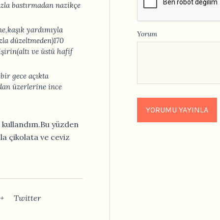
azla bastırmadan nazikçe
ine,kaşık yardımıyla
Yorum
azla düzeltmeden)170
şirin(altı ve üstü hafif
bir gece açıkta
adan üzerlerine ince
li kullandım.Bu yüzden
la çikolata ve ceviz
+
Twitter