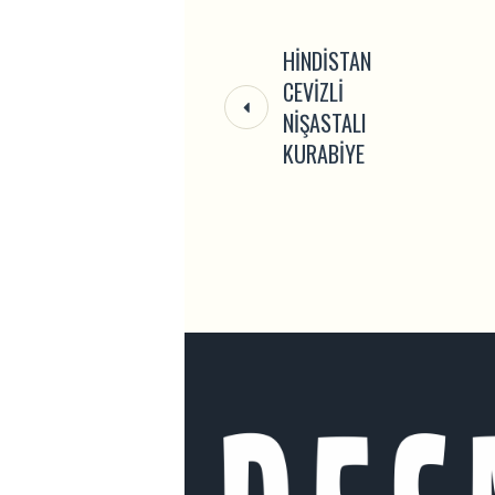
HINDISTAN
CEVIZLI
NIŞASTALI
KURABIYE