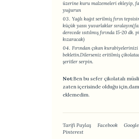
üzerine kuru malzemeleri ekleyip, f
yuğurun
Yağlı kağıt serilmiş fırın tepsis
küçük yassı yuvarlaklar sıralayın(f
derecede ısıtılmış fırında 15-20 dk. pi
kızaracak)
Fırından çıkan kurabiyelerinizi 
bekletin.Dilerseniz eritilmiş çikolat
şeritler serpin.
Not
:Ben bu sefer çikolatalı müs
zaten içerisinde olduğu için,dam
eklemedim.
Tarifi Paylaş
Facebook
Google
Pinterest