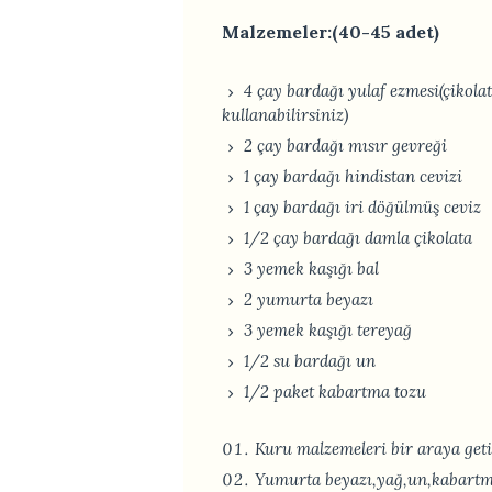
Malzemeler:(40-45 adet)
4 çay bardağı yulaf ezmesi(çikolat
kullanabilirsiniz)
2 çay bardağı mısır gevreği
1 çay bardağı hindistan cevizi
1 çay bardağı iri döğülmüş ceviz
1/2 çay bardağı damla çikolata
3 yemek kaşığı bal
2 yumurta beyazı
3 yemek kaşığı tereyağ
1/2 su bardağı un
1/2 paket kabartma tozu
Kuru malzemeleri bir araya getir
Yumurta beyazı,yağ,un,kabartma 