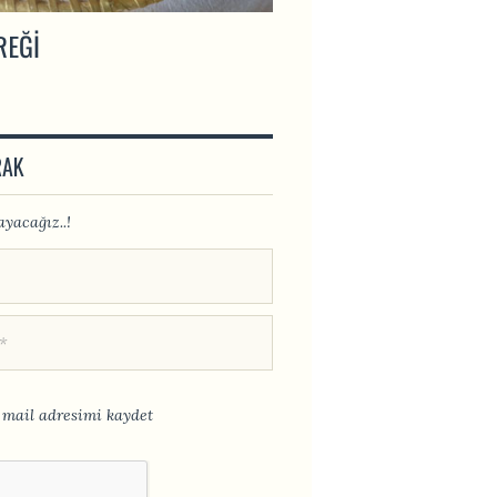
REĞI
İNCIR UYUTMASI
RAK
yacağız..!
mail adresimi kaydet