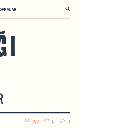
OFRALAR
R
192
0
0