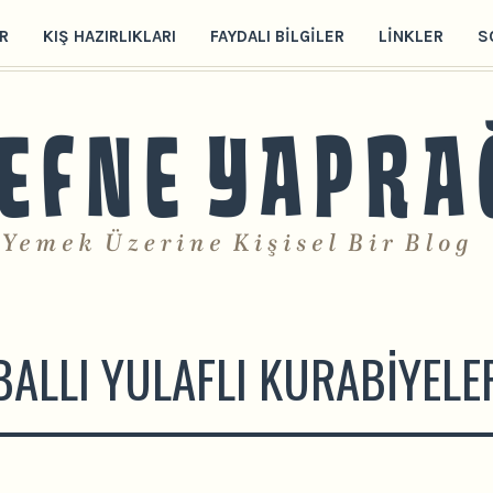
R
KIŞ HAZIRLIKLARI
FAYDALI BILGILER
LINKLER
S
BALLI YULAFLI KURABIYELE