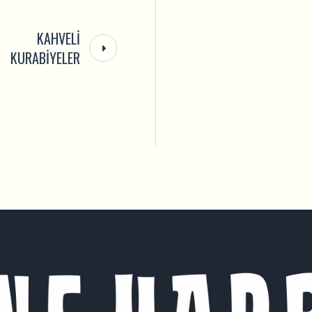
KAHVELI
KURABIYELER