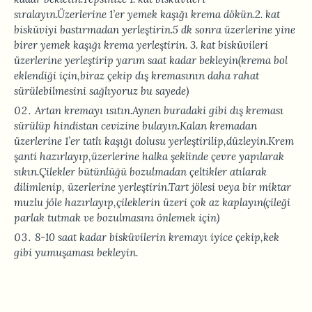
sıralayın.Üzerlerine 1’er yemek kaşığı krema dökün.2. kat
bisküviyi bastırmadan yerleştirin.5 dk sonra üzerlerine yine
birer yemek kaşığı krema yerleştirin. 3. kat bisküvileri
üzerlerine yerleştirip yarım saat kadar bekleyin(krema bol
eklendiği için,biraz çekip dış kremasının daha rahat
sürülebilmesini sağlıyoruz bu sayede)
Artan kremayı ısıtın.Aynen buradaki gibi dış kreması
sürülüp hindistan cevizine bulayın.Kalan kremadan
üzerlerine 1’er tatlı kaşığı dolusu yerleştirilip,düzleyin.Krem
şanti hazırlayıp,üzerlerine halka şeklinde çevre yapılarak
sıkın.Çilekler bütünlüğü bozulmadan çeltikler atılarak
dilimlenip, üzerlerine yerleştirin.Tart jölesi veya bir miktar
muzlu jöle hazırlayıp,çileklerin üzeri çok az kaplayın(çileği
parlak tutmak ve bozulmasını önlemek için)
8-10 saat kadar bisküvilerin kremayı iyice çekip,kek
gibi yumuşaması bekleyin.