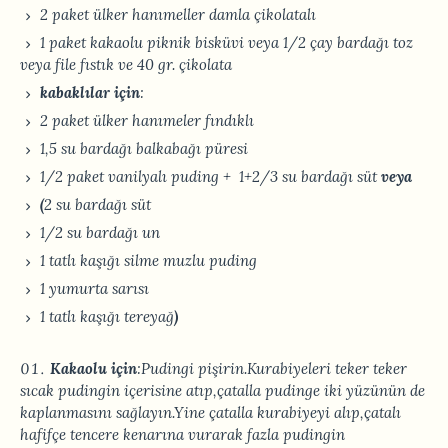
2 paket ülker hanımeller damla çikolatalı
1 paket kakaolu piknik bisküvi veya 1/2 çay bardağı toz
veya file fıstık ve 40 gr. çikolata
kabaklılar
için
:
2 paket ülker hanımeler fındıklı
1,5 su bardağı balkabağı püresi
1/2 paket vanilyalı puding + 1+2/3 su bardağı süt
veya
(
2 su bardağı süt
1/2 su bardağı un
1 tatlı kaşığı silme muzlu puding
1 yumurta sarısı
1 tatlı kaşığı tereyağ
)
Kakaolu
için
:Pudingi pişirin.Kurabiyeleri teker teker
sıcak pudingin içerisine atıp,çatalla pudinge iki yüzünün de
kaplanmasını sağlayın.Yine çatalla kurabiyeyi alıp,çatalı
hafifçe tencere kenarına vurarak fazla pudingin