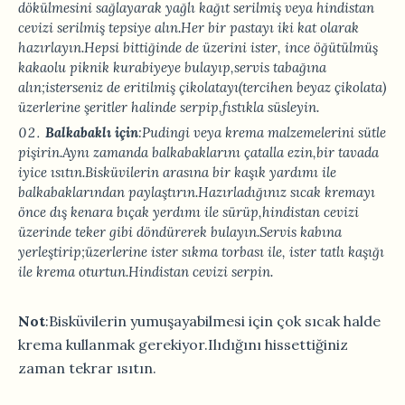
dökülmesini sağlayarak yağlı kağıt serilmiş veya hindistan
cevizi serilmiş tepsiye alın.Her bir pastayı iki kat olarak
hazırlayın.Hepsi bittiğinde de üzerini ister, ince öğütülmüş
kakaolu piknik kurabiyeye bulayıp,servis tabağına
alın;isterseniz de eritilmiş çikolatayı(tercihen beyaz çikolata)
üzerlerine şeritler halinde serpip,fıstıkla süsleyin.
Balkabaklı
için
:Pudingi veya krema malzemelerini sütle
pişirin.Aynı zamanda balkabaklarını çatalla ezin,bir tavada
iyice ısıtın.Bisküvilerin arasına bir kaşık yardımı ile
balkabaklarından paylaştırın.Hazırladığınız sıcak kremayı
önce dış kenara bıçak yerdımı ile sürüp,hindistan cevizi
üzerinde teker gibi döndürerek bulayın.Servis kabına
yerleştirip;üzerlerine ister sıkma torbası ile, ister tatlı kaşığı
ile krema oturtun.Hindistan cevizi serpin.
Not
:Bisküvilerin yumuşayabilmesi için çok sıcak halde
krema kullanmak gerekiyor.Ilıdığını hissettiğiniz
zaman tekrar ısıtın.