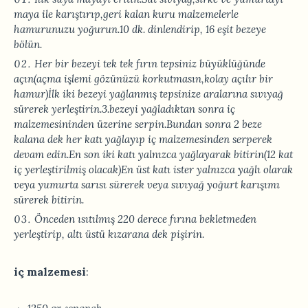
maya ile karıştırıp,geri kalan kuru malzemelerle
hamurunuzu yoğurun.10 dk. dinlendirip, 16 eşit bezeye
bölün.
Her bir bezeyi tek tek fırın tepsiniz büyüklüğünde
açın(açma işlemi gözünüzü korkutmasın,kolay açılır bir
hamur)İlk iki bezeyi yağlanmış tepsinize aralarına sıvıyağ
sürerek yerleştirin.3.bezeyi yağladıktan sonra iç
malzemesininden üzerine serpin.Bundan sonra 2 beze
kalana dek her katı yağlayıp iç malzemesinden serperek
devam edin.En son iki katı yalnızca yağlayarak bitirin(12 kat
iç yerleştirilmiş olacak)En üst katı ister yalnızca yağlı olarak
veya yumurta sarısı sürerek veya sıvıyağ yoğurt karışımı
sürerek bitirin.
Önceden ısıtılmış 220 derece fırına bekletmeden
yerleştirip, altı üstü kızarana dek pişirin.
iç
malzemesi
: