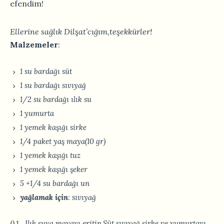
efendim!
Ellerine sağlık Dilşat’cığım,teşekkürler!
Malzemeler
:
1 su bardağı süt
1 su bardağı sıvıyağ
1/2 su bardağı ılık su
1 yumurta
1 yemek kaşığı sirke
1/4 paket yaş maya(10 gr)
1 yemek kaşığı tuz
1 yemek kaşığı şeker
5 +1/4 su bardağı un
yağlamak
için
: sıvıyağ
Ilık suya mayayı eritin.Süt sıvıyağ,sirke ve yumurtayı