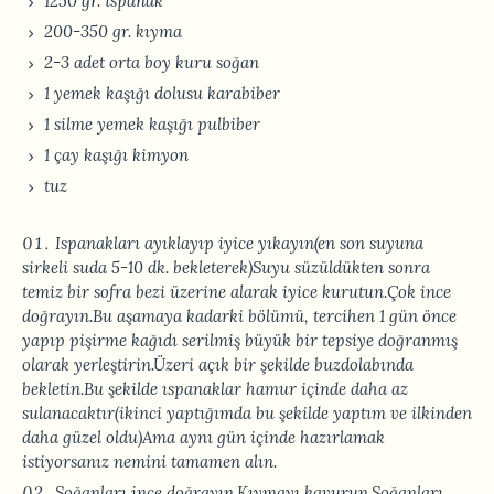
1250 gr. ıspanak
200-350 gr. kıyma
2-3 adet orta boy kuru soğan
1 yemek kaşığı dolusu karabiber
1 silme yemek kaşığı pulbiber
1 çay kaşığı kimyon
tuz
Ispanakları ayıklayıp iyice yıkayın(en son suyuna
sirkeli suda 5-10 dk. bekleterek)Suyu süzüldükten sonra
temiz bir sofra bezi üzerine alarak iyice kurutun.Çok ince
doğrayın.Bu aşamaya kadarki bölümü, tercihen 1 gün önce
yapıp pişirme kağıdı serilmiş büyük bir tepsiye doğranmış
olarak yerleştirin.Üzeri açık bir şekilde buzdolabında
bekletin.Bu şekilde ıspanaklar hamur içinde daha az
sulanacaktır(ikinci yaptığımda bu şekilde yaptım ve ilkinden
daha güzel oldu)Ama aynı gün içinde hazırlamak
istiyorsanız nemini tamamen alın.
Soğanları ince doğrayın.Kıymayı kavurun.Soğanları