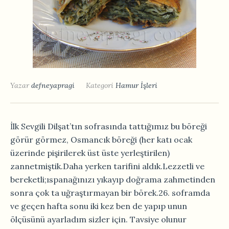
Yazar
defneyapragi
Kategori
Hamur İşleri
İlk Sevgili Dilşat’tın sofrasında tattığımız bu böreği
görür görmez, Osmancık böreği (her katı ocak
üzerinde pişirilerek üst üste yerleştirilen)
zannetmiştik.Daha yerken tarifini aldık.Lezzetli ve
bereketli;ıspanağınızı yıkayıp doğrama zahmetinden
sonra çok ta uğraştırmayan bir börek.26. soframda
ve geçen hafta sonu iki kez ben de yapıp unun
ölçüsünü ayarladım sizler için. Tavsiye olunur