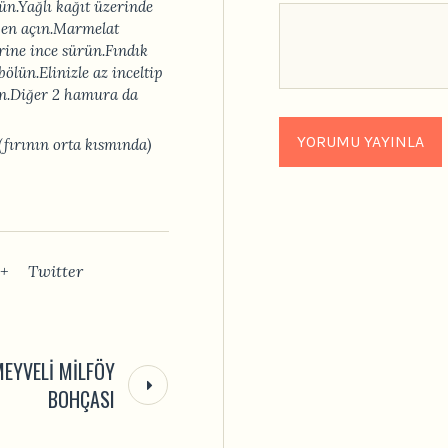
n.Yağlı kağıt üzerinde
gen açın.Marmelat
rine ince sürün.Fındık
bölün.Elinizle az inceltip
rin.Diğer 2 hamura da
.(fırının orta kısmında)
+
Twitter
EYVELI MILFÖY
BOHÇASI