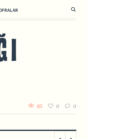
OFRALAR
85
0
0