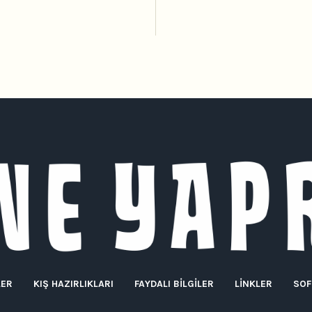
LER
KIŞ HAZIRLIKLARI
FAYDALI BILGILER
LINKLER
SOF