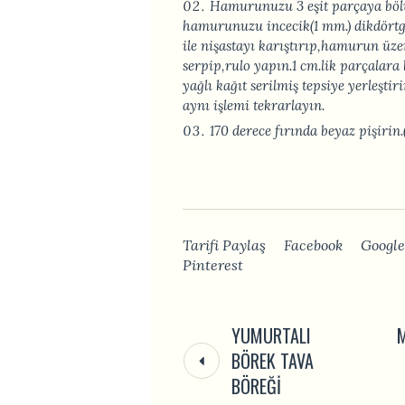
Hamurunuzu 3 eşit parçaya bölü
hamurunuzu incecik(1 mm.) dikdört
ile nişastayı karıştırıp,hamurun üze
serpip,rulo yapın.1 cm.lik parçalara 
yağlı kağıt serilmiş tepsiye yerleşti
aynı işlemi tekrarlayın.
170 derece fırında beyaz pişirin
Tarifi Paylaş
Facebook
Google
Pinterest
YUMURTALI
M
BÖREK TAVA
BÖREĞI