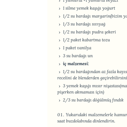
1 yumurta +1 yumurta beyazı
1 silme yemek kaşığı yoğurt
1/2 su bardağı margarin(bizim ya
1/3 su bardağı sıvıyağ
1/2 su bardağı pudra şekeri
1/2 paket kabartma tozu
1 paket vanilya
3 su bardağı un
iç malzemesi:
1/2 su bardağından az fazla kayı
recelini de blenderden geçirebilirsin
3 yemek kaşığı mısır nişastası(m
pişerken akmaması için)
2/3 su bardağı döğülmüş fındık
Yukarıdaki malzemelerle hamur
saat buzdolabında dinlendirin.