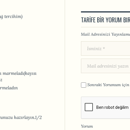
ğ tercihim)
TARIFE BIR YORUM BI
Mail Adresinizi Yayınlama
sı marmeladı(kayısı
iz
Sonraki Yorumum için 
armeladın
unuzu hazırlayın.1/2
Yorum