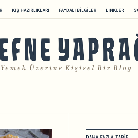
R
KIŞ HAZIRLIKLARI
FAYDALI BILGILER
LINKLER
S
DAHA FAZLA TARIF