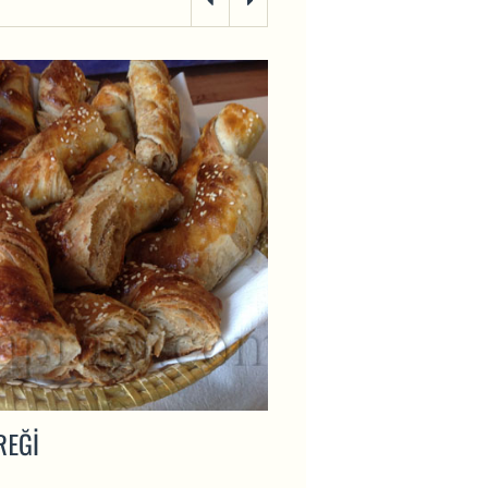
REĞI
İNCIR UYUTMASI