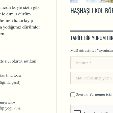
zda böyle sizin gibi
HAŞHAŞLI KOL BÖ
de lokumlu dürüm
 hemen hazırlayıp
la yediğimiz dürümler
ken…
TARIFE BIR YORUM BI
Mail Adresinizi Yayınlama
te sıvı olarak satılan)
abartma tozu
iğiniz çeşit)
Sonraki Yorumum için 
mayı alıp
edip yoğurun.