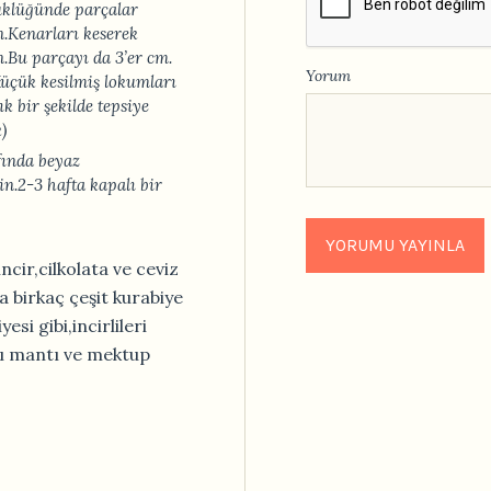
üklüğünde parçalar
n.Kenarları keserek
n.Bu parçayı da 3’er cm.
Yorum
Küçük kesilmiş lokumları
ık bir şekilde tepsiye
)
afında beyaz
n.2-3 hafta kapalı bir
incir,cilkolata ve ceviz
a birkaç çeşit kurabiye
esi gibi,incirlileri
anı mantı ve mektup