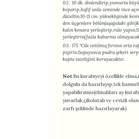
10 dk. dinlendirip,yumurta büy
koparıp,hafif unlu zeminde ince açı
düzeltin.10-11 cm. yüksekliğinde kesi
den üçgenlere bölün(aşağıdaki gibi)
kalın kenara yerleştirip,rulo yapın.S
yerleştirin(fazla kabarma olmayacak
175 ºCde ısıtılmış fırının orta r
pişirin.Soğuyunca pudra şekeri serpi
kapta tazeliğini koruyacaktır.
Not
:Bu kurabiyeyi özellikle elma,
dolgulu da hazırlayıp,tek hamurl
yapabilirsiniz(elmalıları ay kurabiy
yuvarlak,çikolatalı ve cevizli ol
zarfı şeklinde hazırlayarak)