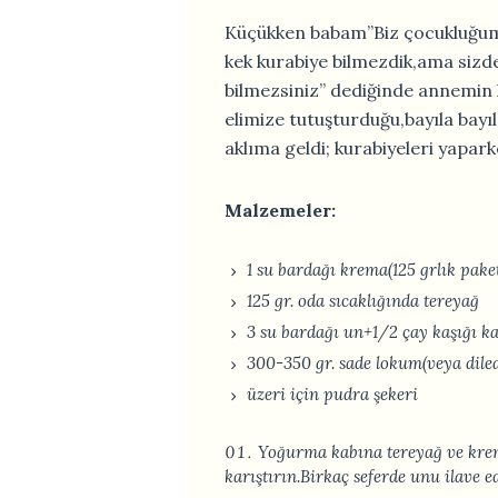
Küçükken babam”Biz çocukluğumu
kek kurabiye bilmezdik,ama siz
bilmezsiniz” dediğinde annemin
elimize tutuşturduğu,bayıla bayı
aklıma geldi; kurabiyeleri yapar
Malzemeler:
1 su bardağı krema(125 grlık paket
125 gr. oda sıcaklığında tereyağ
3 su bardağı un+1/2 çay kaşığı k
300-350 gr. sade lokum(veya diled
üzeri için pudra şekeri
Yoğurma kabına tereyağ ve kre
karıştırın.Birkaç seferde unu ilave 