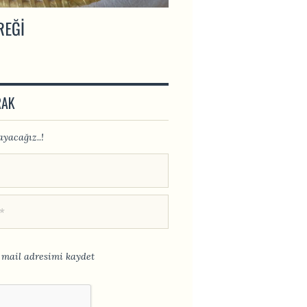
REĞI
İNCIR UYUTMASI
RAK
yacağız..!
mail adresimi kaydet