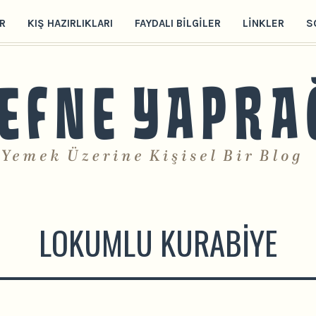
R
KIŞ HAZIRLIKLARI
FAYDALI BILGILER
LINKLER
S
LOKUMLU KURABIYE