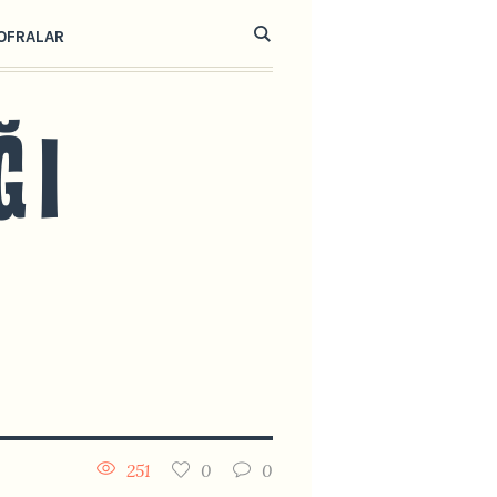
OFRALAR
251
0
0