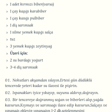
1 adet kırmızı biber(varsa)
1 çay kaşığı karabiber
1 çay kasığı pulbiber
1 diş sarımsak
1 silme yemek kaşığı salça
tuz
3 yemek kaşığı zeytinyağ
Üzeri için:
2 su bardağı yoğurt
3-4 diş sarımsak
Nohutları akşamdan ıslayın.Ertesi gün düdüklü
tencerede yeteri kadar su ilavesi ile pişirin.
Ispanakları iyice yıkayıp, suyunu aldırıp,doğrayın.
Bir tencereye doğranmış soğan ve biberleri alıp,yağda
kavurun.Kıymayı ve sarımsağı ilave edip kavurun.Salçayı ve
ıspanağı ekleyip ıspanağın 1-2 dk.sotelenmesini