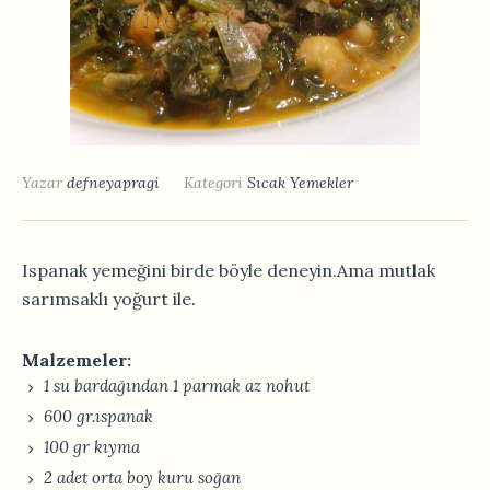
Yazar
defneyapragi
Kategori
Sıcak Yemekler
Ispanak yemeğini birde böyle deneyin.Ama mutlak
sarımsaklı yoğurt ile.
Malzemeler:
1 su bardağından 1 parmak az nohut
600 gr.ıspanak
100 gr kıyma
2 adet orta boy kuru soğan