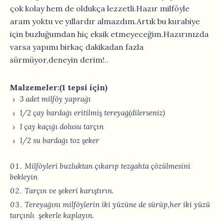
çok kolay hem de oldukça lezzetli.Hazır milföyle
aram yoktu ve yıllardır almazdım.Artık bu kurabiye
için buzluğumdan hiç eksik etmeyeceğim.Hazırınızda
varsa yapımı birkaç dakikadan fazla
sürmüyor,deneyin derim!..
Malzemeler:(1 tepsi için)
3 adet milföy yaprağı
1/2 çay bardağı eritilmiş tereyağ(dilerseniz)
1 çay kaçığı dolusu tarçın
1/2 su bardağı toz şeker
Milföyleri buzluktan çıkarıp tezgahta çözülmesini
bekleyin
Tarçın ve şekeri karıştırın.
Tereyağını milföylerin iki yüzüne de sürüp,her iki yüzü
tarçınlı şekerle kaplayın.