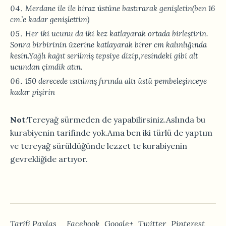
Merdane ile ile biraz üstüne bastırarak genişletin(ben 16
cm.’e kadar genişlettim)
Her iki ucunu da iki kez katlayarak ortada birleştirin.
Sonra birbirinin üzerine katlayarak birer cm kalınlığında
kesin.Yağlı kağıt serilmiş tepsiye dizip,resindeki gibi alt
ucundan çimdik atın.
150 derecede ısıtılmış fırında altı üstü pembeleşinceye
kadar pişirin
Not
:Tereyağ sürmeden de yapabilirsiniz.Aslında bu
kurabiyenin tarifinde yok.Ama ben iki türlü de yaptım
ve tereyağ sürüldüğünde lezzet te kurabiyenin
gevrekliğide artıyor.
Tarifi Paylaş
Facebook
Google+
Twitter
Pinterest