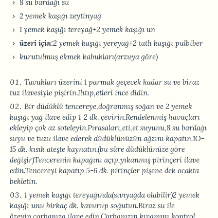
8 su bardağı su
2 yemek kaşığı zeytinyağ
1 yemek kaşığı tereyağ+2 yemek kaşığı un
üzeri için:
2 yemek kaşığı yereyağ+2 tatlı kaşığı pulbiber
kurutulmuş ekmek kabukları(arzuya göre)
Tavukları üzerini 1 parmak geçecek kadar su ve biraz
tuz ilavesiyle pişirin.Ilıtıp,etleri ince didin.
Bir düdüklü tencereye,doğranmış soğan ve 2 yemek
kaşığı yağ ilave edip 1-2 dk. çevirin.Rendelenmiş havuçları
ekleyip çok az soteleyin.Pırasaları,eti,et suyunu,8 su bardağı
suyu ve tuzu ilave ederek düdüklünüzün ağzını kapatın.1O-
15 dk. kısık ateşte kaynatın.(bu süre düdüklünüze göre
değişir)Tencerenin kapağını açıp,yıkanmış pirinçeri ilave
edin.Tencereyi kapatıp 5-6 dk. pirinçler pişene dek ocakta
bekletin.
1 yemek kaşığı tereyağında(sıvıyağda olabilir)2 yemek
kaşığı unu birkaç dk. kavurup soğutun.Biraz su ile
özeyip,çorbanıza ilave edin.Çorbanızın kıvamını kontrol