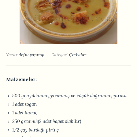
Yazar
defneyapragi
Kategori
Çorbalar
Malzemeler:
500 gr.ayıklanmış,yıkanmış ve küçük doğranmış pırasa
1 adet soğan
1 adet havuç
250 gr.tavuk(2 adet baget olabilir)
1/2 çay bardağı pirinç