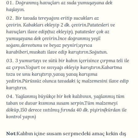
Doğranmış havuçları az suda yumuşayana dek
haşlayın.
Bir tavada tereyağını eritip sucukları az
çevirin. Kabakları ekleyip 2 dk. çevirin.Patatesleri ve
havuçları ilave edip(tuz ekleyip), patatesler çok az
yumuşayana dek çevirin.İnce doğranmış yeşil
soğanı,dereotunu ve beyaz peyniri;ayrıca
karabiberi,muskatı ilave edip karıştırın.Soğutun.
3 yumurtayı ve sütü bir kabın içerisince çırpma teli ile
az çırpın.Yoğurt ve sıvıyağı ekleyip karıştırın.Kabartma
tozu ve unu karıştırıp,yavaş yavaş karışıma
yedirin.Pürüssüz olunca tavadaki iç malzemesini ilave edip
karıştırın.
Yağlanmış büyükçe bir kek kalıbının, yağlanmış tüm
taban ve duvar kısmına susam serpin.Tüm malzemeyi
döküp,150 derece ısıtılmış fırında 40 dk. pişirin(kürdan ile
kontrol yapın)
Not:
Kalıbın içine susam serpmedeki amaç kekin dış