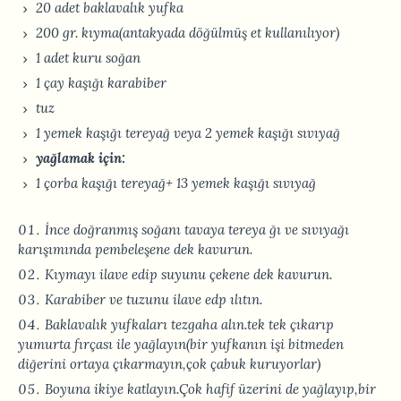
20 adet baklavalık yufka
200 gr. kıyma(antakyada döğülmüş et kullanılıyor)
1 adet kuru soğan
1 çay kaşığı karabiber
tuz
1 yemek kaşığı tereyağ veya 2 yemek kaşığı sıvıyağ
yağlamak için:
1 çorba kaşığı tereyağ+ 13 yemek kaşığı sıvıyağ
İnce doğranmış soğanı tavaya tereya ğı ve sıvıyağı
karışımında pembeleşene dek kavurun.
Kıymayı ilave edip suyunu çekene dek kavurun.
Karabiber ve tuzunu ilave edp ılıtın.
Baklavalık yufkaları tezgaha alın.tek tek çıkarıp
yumurta fırçası ile yağlayın(bir yufkanın işi bitmeden
diğerini ortaya çıkarmayın,çok çabuk kuruyorlar)
Boyuna ikiye katlayın.Çok hafif üzerini de yağlayıp,bir