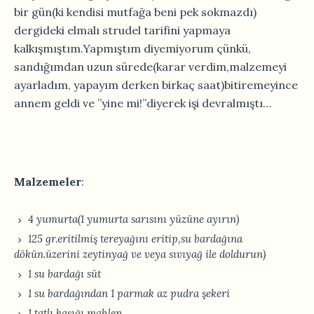
bir gün(ki kendisi mutfağa beni pek sokmazdı)
dergideki elmalı strudel tarifini yapmaya
kalkışmıştım.Yapmıştım diyemiyorum çünkü,
sandığımdan uzun sürede(karar verdim,malzemeyi
ayarladım, yapayım derken birkaç saat)bitiremeyince
annem geldi ve ”yine mi!”diyerek işi devralmıştı…
Malzemeler
:
4 yumurta(1 yumurta sarısını yüzüne ayırın)
125 gr.eritilmiş tereyağını eritip,su bardağına
dökün.üzerini zeytinyağ ve veya sıvıyağ ile doldurun)
1 su bardağı süt
1 su bardağından 1 parmak az pudra şekeri
1 tatlı kaşığı mahlep