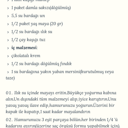
1 paket damla sakızı(döğülmüş)
5,5 su bardağı un
1/2 paket yaş maya (20 gr)
1/2 su bardağı ılık su
1/2 çay kaşığı tuz
iç
malzemesi
:
çikolatalı krem
1/2 su bardağı döğülmüş fındık
1 su bardağına yakın yaban mersini(kurutulmuş veya
taze)
Ilık su içinde mayayı eritin.Büyükçe yoğurma kabına
alın.Un dışındaki tüm malzemeyi alıp,iyice karıştırın.Unu
yavaş yavaş ilave edip,hamurunuzu yoğurun.Üzerini bir
kapak ile kapatıp,1 saat kadar mayalandırın
Hamurunuzu 3 eşit parçaya bölün.her birinden 1/4 ‘ü
kadarını ayırın(üzerine saç örgüsü formu yapabilmek için).