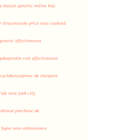
y staxyn generic online buy
r itraconazole price new zealand
generic effectiveness
gabapentin cost effectiveness
l cyclobenzaprine uk cheapest
ride new york city
ndroxal purchase uk
 ligne sans ordonnance