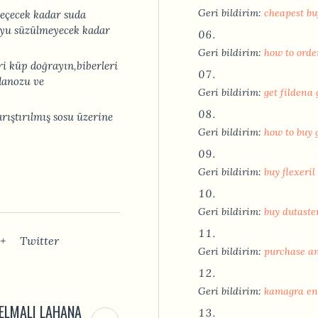
Geri bildirim:
cheapest bu
eçecek kadar suda
suyu süzülmeyecek kadar
Geri bildirim:
how to orde
i küp doğrayın,biberleri
danozu ve
Geri bildirim:
get fildena 
rıştırılmış sosu üzerine
Geri bildirim:
how to buy 
Geri bildirim:
buy flexeri
Geri bildirim:
buy dutaste
+
Twitter
Geri bildirim:
purchase a
Geri bildirim:
kamagra en
ELMALI LAHANA