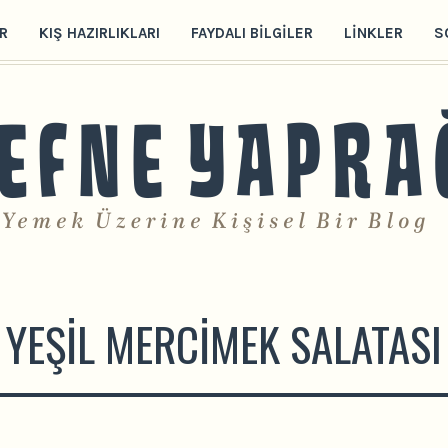
R
KIŞ HAZIRLIKLARI
FAYDALI BILGILER
LINKLER
S
YEŞIL MERCIMEK SALATASI