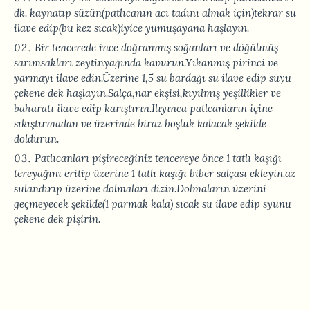
dk. kaynatıp süzün(patlıcanın acı tadını almak için)tekrar su
ilave edip(bu kez sıcak)iyice yumuşayana haşlayın.
Bir tencerede ince doğranmış soğanları ve döğülmüş
sarımsakları zeytinyağında kavurun.Yıkanmış pirinci ve
yarmayı ilave edin.Üzerine 1,5 su bardağı su ilave edip suyu
çekene dek haşlayın.Salça,nar ekşisi,kıyılmış yeşillikler ve
baharatı ilave edip karıştırın.Ilıyınca patlcanların içine
sıkıştırmadan ve üzerinde biraz boşluk kalacak şekilde
doldurun.
Patlıcanları pişireceğiniz tencereye önce 1 tatlı kaşığı
tereyağını eritip üzerine 1 tatlı kaşığı biber salçası ekleyin.az
sulandırıp üzerine dolmaları dizin.Dolmaların üzerini
geçmeyecek şekilde(1 parmak kala) sıcak su ilave edip syunu
çekene dek pişirin.