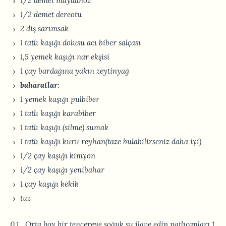
1/2 demet maydanoz
1/2 demet dereotu
2 diş sarımsak
1 tatlı kaşığı dolusu acı biber salçası
1,5 yemek kaşığı nar ekşisi
1 çay bardağına yakın zeytinyağ
baharatlar
:
1 yemek kaşığı pulbiber
1 tatlı kaşığı karabiber
1 tatlı kaşığı (silme) sumak
1 tatlı kaşığı kuru reyhan(taze bulabilirseniz daha iyi)
1/2 çay kaşığı kimyon
1/2 çay kaşığı yenibahar
1 çay kaşığı kekik
tuz
Orta boy bir tencereye soğuk su ilave edip patlıcanları 1