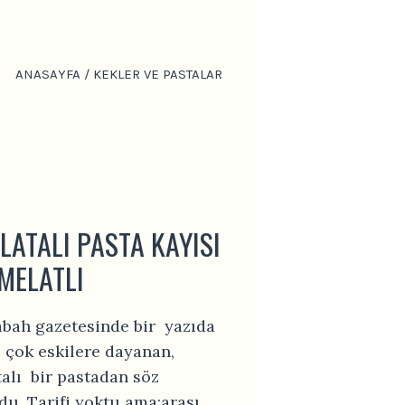
ANASAYFA
/
KEKLER VE PASTALAR
LATALI PASTA KAYISI
MELATLI
bah gazetesinde bir yazıda
 çok eskilere dayanan,
talı bir pastadan söz
du. Tarifi yoktu ama;arası