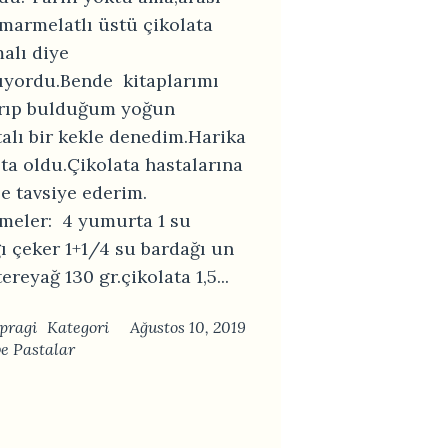
 marmelatlı üstü çikolata
alı diye
lıyordu.Bende kitaplarımı
ırıp bulduğum yoğun
talı bir kekle denedim.Harika
sta oldu.Çikolata hastalarına
le tavsiye ederim.
eler: 4 yumurta 1 su
ı çeker 1+1/4 su bardağı un
tereyağ 130 gr.çikolata 1,5...
pragi
Kategori
Ağustos 10, 2019
ve Pastalar