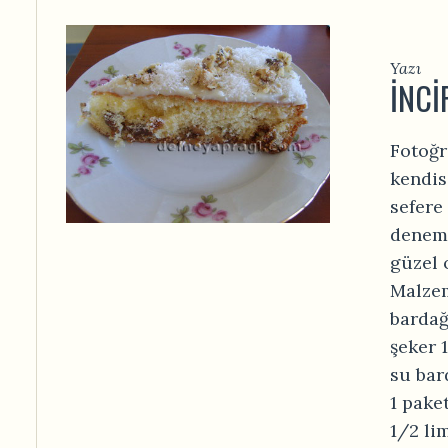
Yazı
İNCI
Fotoğr
kendis
sefere
deneme
güzel 
Malzem
bardağ
şeker 
su bar
1 pake
1/2 li