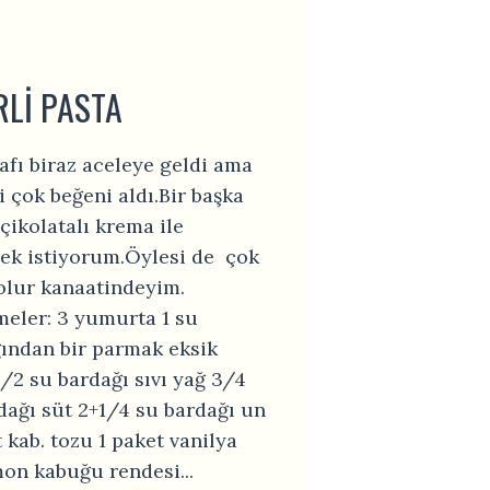
RLI PASTA
afı biraz aceleye geldi ama
i çok beğeni aldı.Bir başka
 çikolatalı krema ile
k istiyorum.Öylesi de çok
olur kanaatindeyim.
eler: 3 yumurta 1 su
ından bir parmak eksik
1/2 su bardağı sıvı yağ 3/4
dağı süt 2+1/4 su bardağı un
t kab. tozu 1 paket vanilya
mon kabuğu rendesi...