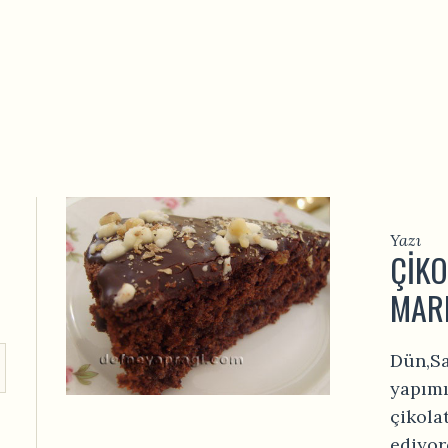
Yazı
ÇIKO
MAR
Dün,Sa
yapımı
çikola
ediyor