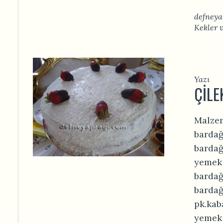
defneya
Kekler 
Yazı
ÇILE
Malzem
bardağ
bardağ
yemek 
bardağ
bardağ
pk.kab
yemek 