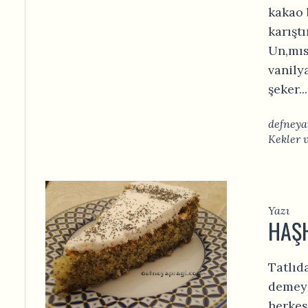
kakao 
karıştı
Un,mıs
vanilya
şeker...
defneya
Kekler 
Yazı
HAŞH
Tatlıd
demeyi
herkes 