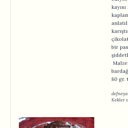
kayısı
kaplam
anlatı
karışt
çikola
bir pa
şiddet
Malzem
bardağ
80 gr. 
defneya
Kekler 