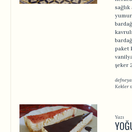
sağlık
yumurt
bardağ
kavrul
bardağ
paket 
vanilya
şeker 2
defneya
Kekler 
Yazı
YOĞ