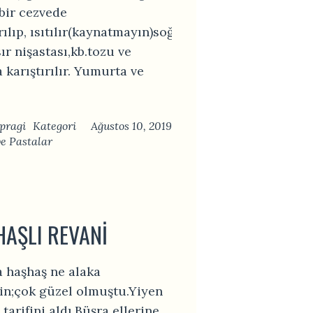
bir cezvede
rılıp, ısıtılır(kaynatmayın)soğutulur.
ır nişastası,kb.tozu ve
 karıştırılır. Yumurta ve
pragi
Kategori
Ağustos 10, 2019
ve Pastalar
AŞLI REVANI
a haşhaş ne alaka
n;çok güzel olmuştu.Yiyen
tarifini aldı.Büşra ellerine