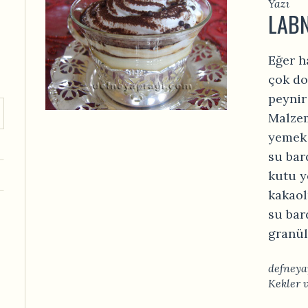
Yazı
LABN
Eğer ha
çok do
peynir
Malzem
yemek 
su bar
kutu y
kakaol
su bar
granül.
defneya
Kekler 